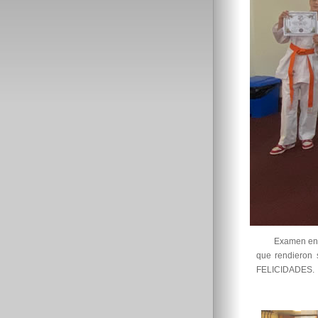
Examen en 
que rendieron
FELICIDADES.