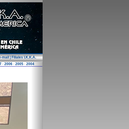
e-mail
|
Filiales I.K.K.A.
7
-
2006
-
2005
-
2004